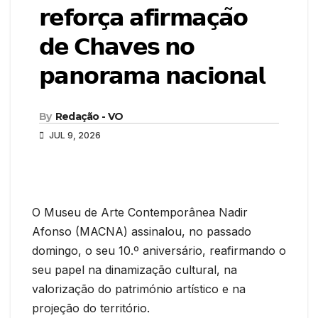
𝗿𝗲𝗳𝗼𝗿𝗰̧𝗮 𝗮𝗳𝗶𝗿𝗺𝗮𝗰̧𝗮̃𝗼
𝗱𝗲 𝗖𝗵𝗮𝘃𝗲𝘀 𝗻𝗼
𝗽𝗮𝗻𝗼𝗿𝗮𝗺𝗮 𝗻𝗮𝗰𝗶𝗼𝗻𝗮𝗹
By
Redação - VO
JUL 9, 2026
O Museu de Arte Contemporânea Nadir
Afonso (MACNA) assinalou, no passado
domingo, o seu 10.º aniversário, reafirmando o
seu papel na dinamização cultural, na
valorização do património artístico e na
projeção do território.