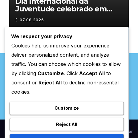
Dia Internacional da
Juventude celebrado em
Chaves com atividades
07.08.2026
gratuitas
We respect your privacy
Cookies help us improve your experience,
deliver personalized content, and analyze
traffic. You can choose which cookies to allow
by clicking
Customize
. Click
Accept All
to
consent or
Reject All
to decline non-essential
Valpaços Online
cookies.
Customize
Reject All
Proudly powered by WordPress
|
Theme:
Newsup
by
Themeansar
.