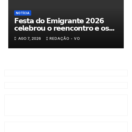
NOTÍCIA
𝗙𝗲𝘀𝘁𝗮 𝗱𝗼 𝗘𝗺𝗶𝗴𝗿𝗮𝗻𝘁𝗲 𝟮𝟬𝟮𝟲
𝗰𝗲𝗹𝗲𝗯𝗿𝗼𝘂 𝗼 𝗿𝗲𝗲𝗻𝗰𝗼𝗻𝘁𝗿𝗼 𝗲 𝗼𝘀
𝗹𝗮𝗰̧𝗼𝘀 𝗾𝘂𝗲 𝘂𝗻𝗲𝗺 𝗠𝘂𝗿𝗰̧𝗮
AGO 7, 2026
REDAÇÃO - VO