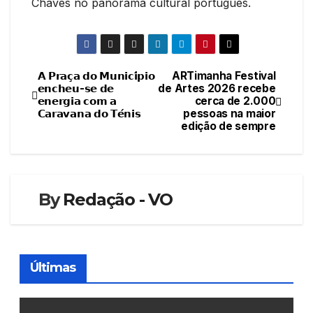
Chaves no panorama cultural português.
𝗔 𝗣𝗿𝗮𝗰̧𝗮 𝗱𝗼 𝗠𝘂𝗻𝗶𝗰𝗶́𝗽𝗶𝗼
ARTimanha Festival
Navegação
𝗲𝗻𝗰𝗵𝗲𝘂-𝘀𝗲 𝗱𝗲
de Artes 2026 recebe
𝗲𝗻𝗲𝗿𝗴𝗶𝗮 𝗰𝗼𝗺 𝗮
cerca de 2.000
de
𝗖𝗮𝗿𝗮𝘃𝗮𝗻𝗮 𝗱𝗼 𝗧𝗲́𝗻𝗶𝘀
pessoas na maior
edição de sempre
artigos
By
Redação - VO
Últimas