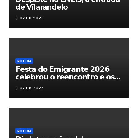
de Vilarandelo
07.08.2026
NOTÍCIA
𝗙𝗲𝘀𝘁𝗮 𝗱𝗼 𝗘𝗺𝗶𝗴𝗿𝗮𝗻𝘁𝗲 𝟮𝟬𝟮𝟲
𝗰𝗲𝗹𝗲𝗯𝗿𝗼𝘂 𝗼 𝗿𝗲𝗲𝗻𝗰𝗼𝗻𝘁𝗿𝗼 𝗲 𝗼𝘀
𝗹𝗮𝗰̧𝗼𝘀 𝗾𝘂𝗲 𝘂𝗻𝗲𝗺 𝗠𝘂𝗿𝗰̧𝗮
07.08.2026
NOTÍCIA