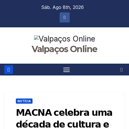
Skip
Sáb. Ago 8th, 2026
to
content
Valpaços Online
NOTÍCIA
𝗠𝗔𝗖𝗡𝗔 𝗰𝗲𝗹𝗲𝗯𝗿𝗮 𝘂𝗺𝗮
𝗱𝗲́𝗰𝗮𝗱𝗮 𝗱𝗲 𝗰𝘂𝗹𝘁𝘂𝗿𝗮 𝗲