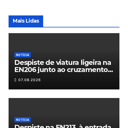
Mais Lidas
NOTÍCIA
Despiste de viatura ligeira na
EN206 junto ao cruzamento
Fornos do Pinhal
07.08.2026
NOTÍCIA
Despiste na EN213, à entrada