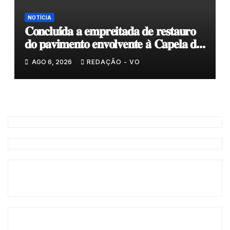
NOTÍCIA
𝐂𝐨𝐧𝐜𝐥𝐮𝐢́𝐝𝐚 𝐚 𝐞𝐦𝐩𝐫𝐞𝐢𝐭𝐚𝐝𝐚 𝐝𝐞 𝐫𝐞𝐬𝐭𝐚𝐮𝐫𝐨
𝐝𝐨 𝐩𝐚𝐯𝐢𝐦𝐞𝐧𝐭𝐨 𝐞𝐧𝐯𝐨𝐥𝐯𝐞𝐧𝐭𝐞 𝐚̀ 𝐂𝐚𝐩𝐞𝐥𝐚 𝐝𝐞
𝐂𝐨𝐯𝐚𝐬
AGO 6, 2026
REDAÇÃO - VO