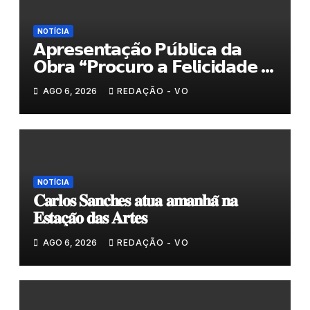
NOTÍCIA
𝗔𝗽𝗿𝗲𝘀𝗲𝗻𝘁𝗮𝗰̧𝗮̃𝗼 𝗣𝘂́𝗯𝗹𝗶𝗰𝗮 𝗱𝗮
𝗢𝗯𝗿𝗮 “𝗣𝗿𝗼𝗰𝘂𝗿𝗼 𝗮 𝗙𝗲𝗹𝗶𝗰𝗶𝗱𝗮𝗱𝗲 𝗲
𝗲𝗹𝗮 𝗺𝗼𝗿𝗮 𝗰𝗼𝗺𝗶𝗴𝗼”
AGO 6, 2026
REDAÇÃO - VO
NOTÍCIA
𝐂𝐚𝐫𝐥𝐨𝐬 𝐒𝐚𝐧𝐜𝐡𝐞𝐬 𝐚𝐭𝐮𝐚 𝐚𝐦𝐚𝐧𝐡𝐚̃ 𝐧𝐚
𝐄𝐬𝐭𝐚𝐜̧𝐚̃𝐨 𝐝𝐚𝐬 𝐀𝐫𝐭𝐞𝐬
AGO 6, 2026
REDAÇÃO - VO