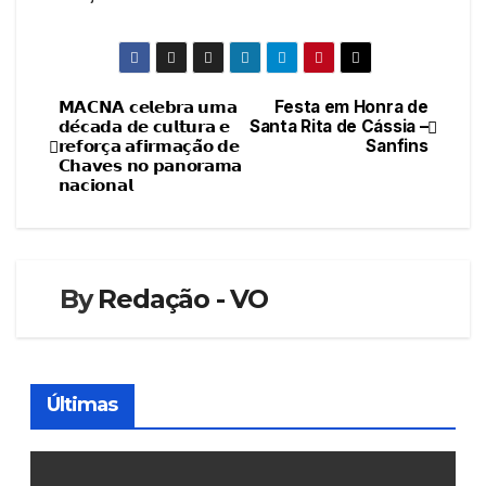
𝗠𝗔𝗖𝗡𝗔 𝗰𝗲𝗹𝗲𝗯𝗿𝗮 𝘂𝗺𝗮
Festa em Honra de
Navegação
𝗱𝗲́𝗰𝗮𝗱𝗮 𝗱𝗲 𝗰𝘂𝗹𝘁𝘂𝗿𝗮 𝗲
Santa Rita de Cássia –
𝗿𝗲𝗳𝗼𝗿𝗰̧𝗮 𝗮𝗳𝗶𝗿𝗺𝗮𝗰̧𝗮̃𝗼 𝗱𝗲
Sanfins
de
𝗖𝗵𝗮𝘃𝗲𝘀 𝗻𝗼 𝗽𝗮𝗻𝗼𝗿𝗮𝗺𝗮
𝗻𝗮𝗰𝗶𝗼𝗻𝗮𝗹
artigos
By
Redação - VO
Últimas