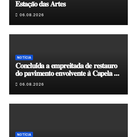
𝐄𝐬𝐭𝐚𝐜̧𝐚̃𝐨 𝐝𝐚𝐬 𝐀𝐫𝐭𝐞𝐬
06.08.2026
NOTÍCIA
𝐂𝐨𝐧𝐜𝐥𝐮𝐢́𝐝𝐚 𝐚 𝐞𝐦𝐩𝐫𝐞𝐢𝐭𝐚𝐝𝐚 𝐝𝐞 𝐫𝐞𝐬𝐭𝐚𝐮𝐫𝐨
𝐝𝐨 𝐩𝐚𝐯𝐢𝐦𝐞𝐧𝐭𝐨 𝐞𝐧𝐯𝐨𝐥𝐯𝐞𝐧𝐭𝐞 𝐚̀ 𝐂𝐚𝐩𝐞𝐥𝐚 𝐝𝐞
𝐂𝐨𝐯𝐚𝐬
06.08.2026
NOTÍCIA