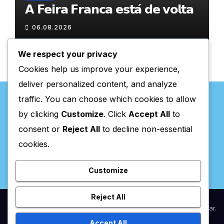
𝗔 𝗙𝗲𝗶𝗿𝗮 𝗙𝗿𝗮𝗻𝗰𝗮 𝗲𝘀𝘁𝗮́ 𝗱𝗲 𝘃𝗼𝗹𝘁𝗮
06.08.2026
We respect your privacy
Cookies help us improve your experience,
deliver personalized content, and analyze
traffic. You can choose which cookies to allow
by clicking
Customize
. Click
Accept All
to
consent or
Reject All
to decline non-essential
Valpaços Online
cookies.
Customize
Reject All
Proudly powered by WordPress
|
Theme:
Newsup
by
Themeansar
.
Accept All