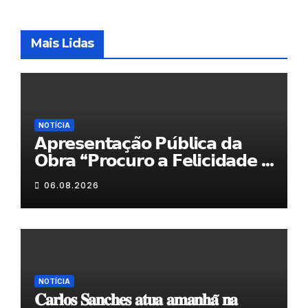
Mais Lidas
NOTÍCIA
𝗔𝗽𝗿𝗲𝘀𝗲𝗻𝘁𝗮𝗰̧𝗮̃𝗼 𝗣𝘂́𝗯𝗹𝗶𝗰𝗮 𝗱𝗮
𝗢𝗯𝗿𝗮 “𝗣𝗿𝗼𝗰𝘂𝗿𝗼 𝗮 𝗙𝗲𝗹𝗶𝗰𝗶𝗱𝗮𝗱𝗲 𝗲
𝗲𝗹𝗮 𝗺𝗼𝗿𝗮 𝗰𝗼𝗺𝗶𝗴𝗼”
06.08.2026
NOTÍCIA
𝐂𝐚𝐫𝐥𝐨𝐬 𝐒𝐚𝐧𝐜𝐡𝐞𝐬 𝐚𝐭𝐮𝐚 𝐚𝐦𝐚𝐧𝐡𝐚̃ 𝐧𝐚