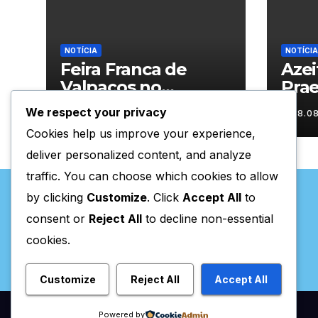
NOTÍCIA
NOTÍCIA
Feira Franca de
Aze
Valpaços no
Pra
segundo dia
We respect your privacy
08.08.2026
08.0
Cookies help us improve your experience,
deliver personalized content, and analyze
traffic. You can choose which cookies to allow
by clicking
Customize
. Click
Accept All
to
consent or
Reject All
to decline non-essential
cookies.
Valpaços Online
Customize
Reject All
Accept All
Powered by