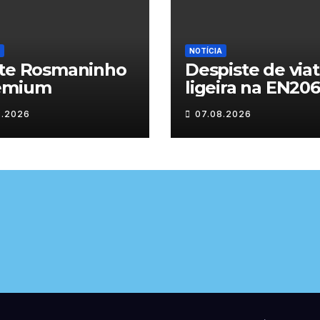
NOTÍCIA
ite Rosmaninho
Despiste de via
emium
ligeira na EN206
junto ao
8.2026
07.08.2026
cruzamento Fo
do Pinhal