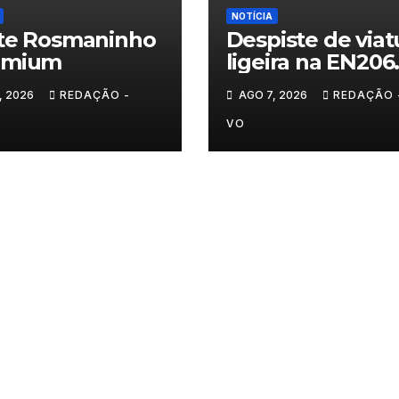
NOTÍCIA
te Rosmaninho
Despiste de viat
emium
ligeira na EN206
junto ao
, 2026
REDAÇÃO -
AGO 7, 2026
REDAÇÃO 
cruzamento For
do Pinhal
VO