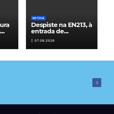
NOTÍCIA
tura
Despiste na EN213, à
entrada de
Vilarandelo
07.08.2026
rnos