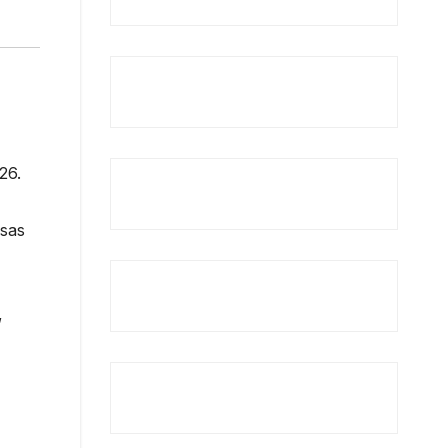
26.
ssas
,