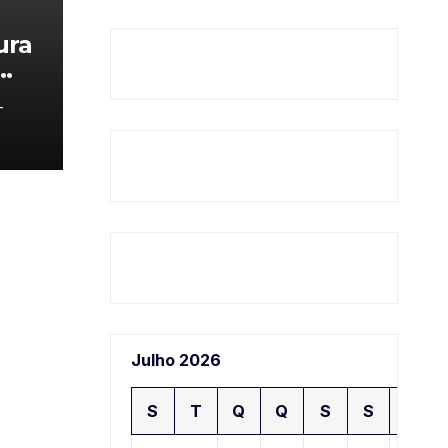
ura
-
nos
Julho 2026
S
T
Q
Q
S
S
D