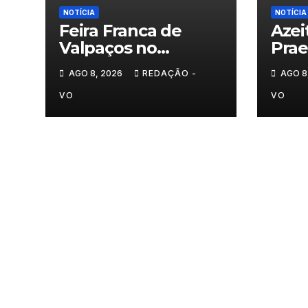
NOTÍCIA
NOTÍCIA
Feira Franca de
Azei
Valpaços no
Pra
segundo dia
AGO 8, 2026
REDAÇÃO -
AGO 8
VO
VO