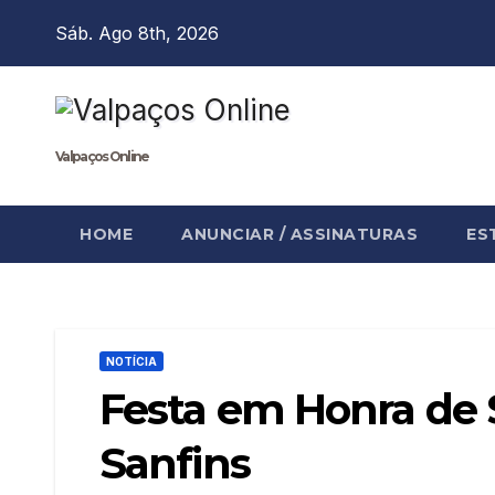
Skip
Sáb. Ago 8th, 2026
to
content
Valpaços Online
HOME
ANUNCIAR / ASSINATURAS
ES
NOTÍCIA
Festa em Honra de S
Sanfins