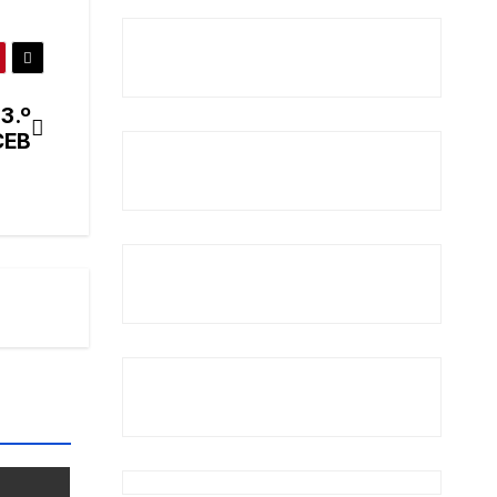
3.º
CEB