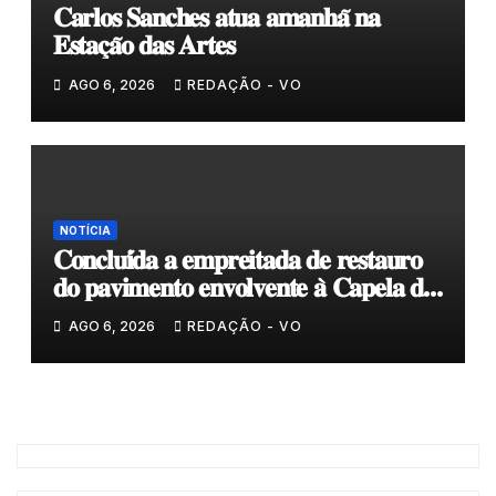
𝐂𝐚𝐫𝐥𝐨𝐬 𝐒𝐚𝐧𝐜𝐡𝐞𝐬 𝐚𝐭𝐮𝐚 𝐚𝐦𝐚𝐧𝐡𝐚̃ 𝐧𝐚
𝐄𝐬𝐭𝐚𝐜̧𝐚̃𝐨 𝐝𝐚𝐬 𝐀𝐫𝐭𝐞𝐬
AGO 6, 2026
REDAÇÃO - VO
NOTÍCIA
𝐂𝐨𝐧𝐜𝐥𝐮𝐢́𝐝𝐚 𝐚 𝐞𝐦𝐩𝐫𝐞𝐢𝐭𝐚𝐝𝐚 𝐝𝐞 𝐫𝐞𝐬𝐭𝐚𝐮𝐫𝐨
𝐝𝐨 𝐩𝐚𝐯𝐢𝐦𝐞𝐧𝐭𝐨 𝐞𝐧𝐯𝐨𝐥𝐯𝐞𝐧𝐭𝐞 𝐚̀ 𝐂𝐚𝐩𝐞𝐥𝐚 𝐝𝐞
𝐂𝐨𝐯𝐚𝐬
AGO 6, 2026
REDAÇÃO - VO