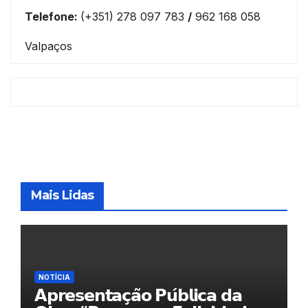
Telefone:
(+351) 278 097 783
/
962 168 058
Valpaços
Mais Lidas
NOTÍCIA
𝗔𝗽𝗿𝗲𝘀𝗲𝗻𝘁𝗮𝗰̧𝗮̃𝗼 𝗣𝘂́𝗯𝗹𝗶𝗰𝗮 𝗱𝗮