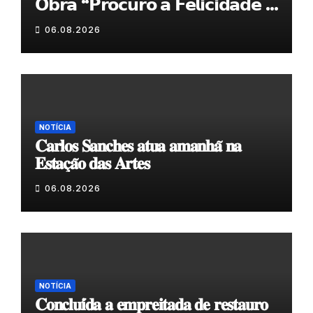
𝗢𝗯𝗿𝗮 “𝗣𝗿𝗼𝗰𝘂𝗿𝗼 𝗮 𝗙𝗲𝗹𝗶𝗰𝗶𝗱𝗮𝗱𝗲 𝗲
𝗲𝗹𝗮 𝗺𝗼𝗿𝗮 𝗰𝗼𝗺𝗶𝗴𝗼”
06.08.2026
NOTÍCIA
𝐂𝐚𝐫𝐥𝐨𝐬 𝐒𝐚𝐧𝐜𝐡𝐞𝐬 𝐚𝐭𝐮𝐚 𝐚𝐦𝐚𝐧𝐡𝐚̃ 𝐧𝐚
𝐄𝐬𝐭𝐚𝐜̧𝐚̃𝐨 𝐝𝐚𝐬 𝐀𝐫𝐭𝐞𝐬
06.08.2026
NOTÍCIA
𝐂𝐨𝐧𝐜𝐥𝐮𝐢́𝐝𝐚 𝐚 𝐞𝐦𝐩𝐫𝐞𝐢𝐭𝐚𝐝𝐚 𝐝𝐞 𝐫𝐞𝐬𝐭𝐚𝐮𝐫𝐨