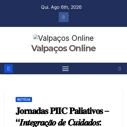
Skip
Qui. Ago 6th, 2026
to
content
Valpaços Online
NOTÍCIA
𝐉𝐨𝐫𝐧𝐚𝐝𝐚𝐬 𝐏𝐈𝐈𝐂 𝐏𝐚𝐥𝐢𝐚𝐭𝐢𝐯𝐨𝐬 –
“𝑰𝒏𝒕𝒆𝒈𝒓𝒂𝒄̧𝒂̃𝒐 𝒅𝒆 𝑪𝒖𝒊𝒅𝒂𝒅𝒐𝒔: