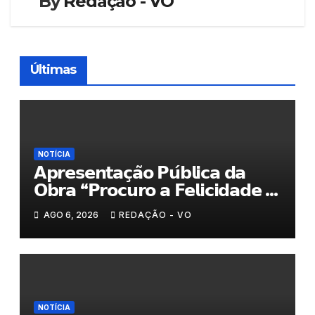
By
Redação - VO
Últimas
NOTÍCIA
𝗔𝗽𝗿𝗲𝘀𝗲𝗻𝘁𝗮𝗰̧𝗮̃𝗼 𝗣𝘂́𝗯𝗹𝗶𝗰𝗮 𝗱𝗮
𝗢𝗯𝗿𝗮 “𝗣𝗿𝗼𝗰𝘂𝗿𝗼 𝗮 𝗙𝗲𝗹𝗶𝗰𝗶𝗱𝗮𝗱𝗲 𝗲
𝗲𝗹𝗮 𝗺𝗼𝗿𝗮 𝗰𝗼𝗺𝗶𝗴𝗼”
AGO 6, 2026
REDAÇÃO - VO
NOTÍCIA