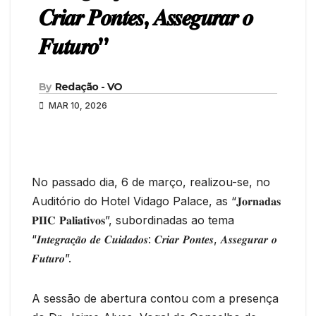
𝑪𝒓𝒊𝒂𝒓 𝑷𝒐𝒏𝒕𝒆𝒔, 𝑨𝒔𝒔𝒆𝒈𝒖𝒓𝒂𝒓 𝒐
𝑭𝒖𝒕𝒖𝒓𝒐”
By
Redação - VO
MAR 10, 2026
No passado dia, 6 de março, realizou-se, no
Auditório do Hotel Vidago Palace, as “𝐉𝐨𝐫𝐧𝐚𝐝𝐚𝐬
𝐏𝐈𝐈𝐂 𝐏𝐚𝐥𝐢𝐚𝐭𝐢𝐯𝐨𝐬”, subordinadas ao tema
“𝑰𝒏𝒕𝒆𝒈𝒓𝒂𝒄̧𝒂̃𝒐 𝒅𝒆 𝑪𝒖𝒊𝒅𝒂𝒅𝒐𝒔: 𝑪𝒓𝒊𝒂𝒓 𝑷𝒐𝒏𝒕𝒆𝒔, 𝑨𝒔𝒔𝒆𝒈𝒖𝒓𝒂𝒓 𝒐
𝑭𝒖𝒕𝒖𝒓𝒐”.
A sessão de abertura contou com a presença