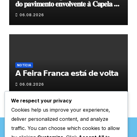
𝐝𝐨 𝐩𝐚𝐯𝐢𝐦𝐞𝐧𝐭𝐨 𝐞𝐧𝐯𝐨𝐥𝐯𝐞𝐧𝐭𝐞 𝐚̀ 𝐂𝐚𝐩𝐞𝐥𝐚 𝐝𝐞
𝐂𝐨𝐯𝐚𝐬
06.08.2026
NOTÍCIA
𝗔 𝗙𝗲𝗶𝗿𝗮 𝗙𝗿𝗮𝗻𝗰𝗮 𝗲𝘀𝘁𝗮́ 𝗱𝗲 𝘃𝗼𝗹𝘁𝗮
06.08.2026
We respect your privacy
Cookies help us improve your experience,
deliver personalized content, and analyze
traffic. You can choose which cookies to allow