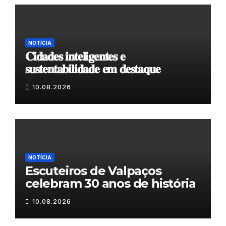
NOTÍCIA
𝐂𝐢𝐝𝐚𝐝𝐞𝐬 𝐢𝐧𝐭𝐞𝐥𝐢𝐠𝐞𝐧𝐭𝐞𝐬 𝐞
𝐬𝐮𝐬𝐭𝐞𝐧𝐭𝐚𝐛𝐢𝐥𝐢𝐝𝐚𝐝𝐞 𝐞𝐦 𝐝𝐞𝐬𝐭𝐚𝐪𝐮𝐞
10.08.2026
NOTÍCIA
Escuteiros de Valpaços
celebram 30 anos de história
10.08.2026