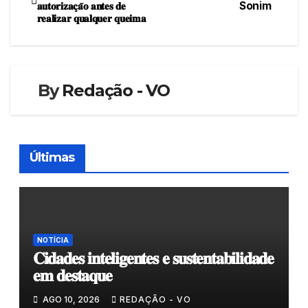
𝐚𝐮𝐭𝐨𝐫𝐢𝐳𝐚𝐜̧𝐚̃𝐨 𝐚𝐧𝐭𝐞𝐬 𝐝𝐞
Sonim
de
𝐫𝐞𝐚𝐥𝐢𝐳𝐚𝐫 𝐪𝐮𝐚𝐥𝐪𝐮𝐞𝐫 𝐪𝐮𝐞𝐢𝐦𝐚
artigos
By
Redação - VO
Últimas
NOTÍCIA
𝐂𝐢𝐝𝐚𝐝𝐞𝐬 𝐢𝐧𝐭𝐞𝐥𝐢𝐠𝐞𝐧𝐭𝐞𝐬 𝐞 𝐬𝐮𝐬𝐭𝐞𝐧𝐭𝐚𝐛𝐢𝐥𝐢𝐝𝐚𝐝𝐞
𝐞𝐦 𝐝𝐞𝐬𝐭𝐚𝐪𝐮𝐞
AGO 10, 2026
REDAÇÃO - VO