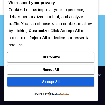
We respect your privacy
Cookies help us improve your experience,
deliver personalized content, and analyze
traffic. You can choose which cookies to allow
by clicking
Customize
. Click
Accept All
to
consent or
Reject All
to decline non-essential
Valpaços Online
cookies.
Customize
Reject All
Proudly powered by WordPress
|
Theme:
Newsup
by
Themeansar
.
Accept All
Home
Anunciar / Assinaturas
Estatuto Editorial
Ficha Técnica
Powered by
Política de privacidade
Utilidades