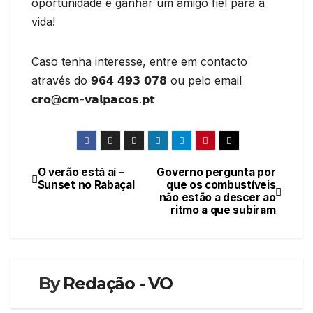
oportunidade e ganhar um amigo fiel para a
vida!
Caso tenha interesse, entre em contacto
através do 𝟵𝟲𝟰 𝟰𝟵𝟯 𝟬𝟳𝟴 ou pelo email
𝗰𝗿𝗼@𝗰𝗺-𝘃𝗮𝗹𝗽𝗮𝗰𝗼𝘀.𝗽𝘁
O verão está aí –
Governo pergunta por
Navegação
Sunset no Rabaçal
que os combustíveis
não estão a descer ao
de
ritmo a que subiram
artigos
By
Redação - VO