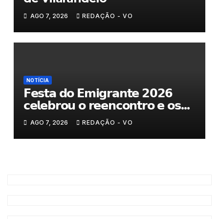
AGO 7, 2026
REDAÇÃO - VO
NOTÍCIA
𝗙𝗲𝘀𝘁𝗮 𝗱𝗼 𝗘𝗺𝗶𝗴𝗿𝗮𝗻𝘁𝗲 𝟮𝟬𝟮𝟲
𝗰𝗲𝗹𝗲𝗯𝗿𝗼𝘂 𝗼 𝗿𝗲𝗲𝗻𝗰𝗼𝗻𝘁𝗿𝗼 𝗲 𝗼𝘀
𝗹𝗮𝗰̧𝗼𝘀 𝗾𝘂𝗲 𝘂𝗻𝗲𝗺 𝗠𝘂𝗿𝗰̧𝗮
AGO 7, 2026
REDAÇÃO - VO