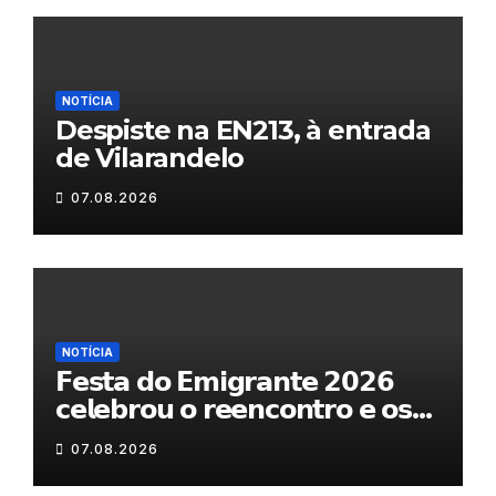
NOTÍCIA
Despiste na EN213, à entrada
de Vilarandelo
07.08.2026
NOTÍCIA
𝗙𝗲𝘀𝘁𝗮 𝗱𝗼 𝗘𝗺𝗶𝗴𝗿𝗮𝗻𝘁𝗲 𝟮𝟬𝟮𝟲
𝗰𝗲𝗹𝗲𝗯𝗿𝗼𝘂 𝗼 𝗿𝗲𝗲𝗻𝗰𝗼𝗻𝘁𝗿𝗼 𝗲 𝗼𝘀
𝗹𝗮𝗰̧𝗼𝘀 𝗾𝘂𝗲 𝘂𝗻𝗲𝗺 𝗠𝘂𝗿𝗰̧𝗮
07.08.2026