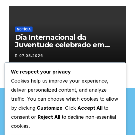
NOTÍCIA
Dia Internacional da
Juventude celebrado em
Chaves com atividades
07.08.2026
gratuitas
We respect your privacy
Cookies help us improve your experience,
deliver personalized content, and analyze
traffic. You can choose which cookies to allow
by clicking
Customize
. Click
Accept All
to
consent or
Reject All
to decline non-essential
Valpaços Online
cookies.