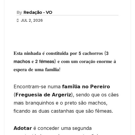
By
Redação - VO
JUL 2, 2026
𝐄𝐬𝐭𝐚 𝐧𝐢𝐧𝐡𝐚𝐝𝐚 𝐞́ 𝐜𝐨𝐧𝐬𝐭𝐢𝐭𝐮𝐢́𝐝𝐚 𝐩𝐨𝐫 𝟱 𝐜𝐚𝐜𝐡𝐨𝐫𝐫𝐨𝐬 (𝟯
𝗺𝗮𝗰𝗵𝗼𝘀 𝐞 𝟮 𝗳𝗲̂𝗺𝗲𝗮𝘀) 𝐞 𝐜𝐨𝐦 𝐮𝐦 𝐜𝐨𝐫𝐚𝐜̧𝐚̃𝐨 𝐞𝐧𝐨𝐫𝐦𝐞 𝐚̀
𝐞𝐬𝐩𝐞𝐫𝐚 𝐝𝐞 𝐮𝐦𝐚 𝐟𝐚𝐦𝐢́𝐥𝐢𝐚!
Encontram-se numa 𝗳𝗮𝗺𝗶́𝗹𝗶𝗮 𝗻𝗼 𝗣𝗲𝗿𝗲𝗶𝗿𝗼
(𝗙𝗿𝗲𝗴𝘂𝗲𝘀𝗶𝗮 𝗱𝗲 𝗔𝗿𝗴𝗲𝗿𝗶𝘇), sendo que os cães
mais branquinhos e o preto são machos,
ficando as duas castanhas que são fêmeas.
𝗔𝗱𝗼𝘁𝗮𝗿 é conceder uma segunda