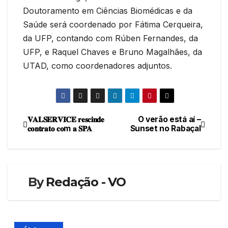
Doutoramento em Ciências Biomédicas e da
Saúde será coordenado por Fátima Cerqueira,
da UFP, contando com Rúben Fernandes, da
UFP, e Raquel Chaves e Bruno Magalhães, da
UTAD, como coordenadores adjuntos.
𝐕𝐀𝐋𝐒𝐄𝐑𝐕𝐈𝐂𝐄 𝐫𝐞𝐬𝐜𝐢𝐧𝐝𝐞
O verão está aí –
Navegação
𝐜𝐨𝐧𝐭𝐫𝐚𝐭𝐨 𝐜𝐨m 𝐚 𝐒𝐏𝐀
Sunset no Rabaçal
de
artigos
By
Redação - VO