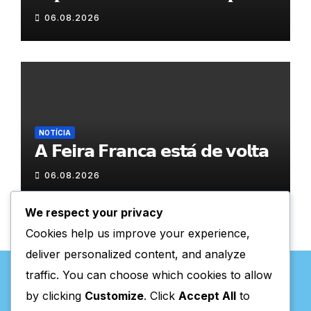
𝐂𝐨𝐯𝐚𝐬
06.08.2026
NOTÍCIA
𝗔 𝗙𝗲𝗶𝗿𝗮 𝗙𝗿𝗮𝗻𝗰𝗮 𝗲𝘀𝘁𝗮́ 𝗱𝗲 𝘃𝗼𝗹𝘁𝗮
06.08.2026
We respect your privacy
Cookies help us improve your experience,
deliver personalized content, and analyze
traffic. You can choose which cookies to allow
by clicking
Customize
. Click
Accept All
to