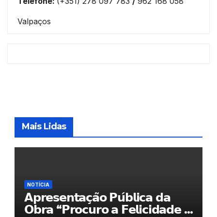
Telefone:
(+351) 278 097 783
/
962 168 058
Valpaços
Mais Lidas
NOTÍCIA
𝗔𝗽𝗿𝗲𝘀𝗲𝗻𝘁𝗮𝗰̧𝗮̃𝗼 𝗣𝘂́𝗯𝗹𝗶𝗰𝗮 𝗱𝗮
𝗢𝗯𝗿𝗮 “𝗣𝗿𝗼𝗰𝘂𝗿𝗼 𝗮 𝗙𝗲𝗹𝗶𝗰𝗶𝗱𝗮𝗱𝗲 𝗲