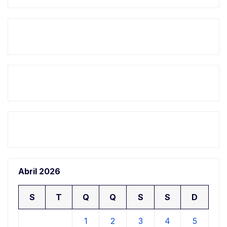
Abril 2026
S
T
Q
Q
S
S
D
1
2
3
4
5