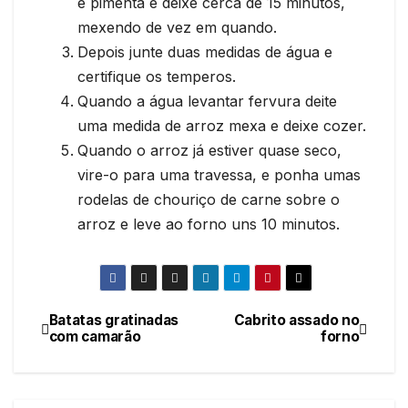
e pimenta e deixe cerca de 15 minutos,
mexendo de vez em quando.
Depois junte duas medidas de água e
certifique os temperos.
Quando a água levantar fervura deite
uma medida de arroz mexa e deixe cozer.
Quando o arroz já estiver quase seco,
vire-o para uma travessa, e ponha umas
rodelas de chouriço de carne sobre o
arroz e leve ao forno uns 10 minutos.
Batatas gratinadas
Cabrito assado no
Navegação
com camarão
forno
de
artigos