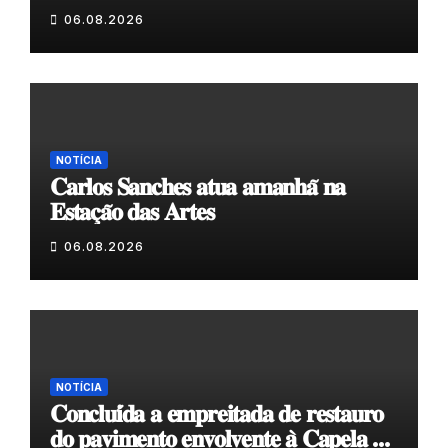
𝗲𝗹𝗮 𝗺𝗼𝗿𝗮 𝗰𝗼𝗺𝗶𝗴𝗼”
06.08.2026
NOTÍCIA
𝐂𝐚𝐫𝐥𝐨𝐬 𝐒𝐚𝐧𝐜𝐡𝐞𝐬 𝐚𝐭𝐮𝐚 𝐚𝐦𝐚𝐧𝐡𝐚̃ 𝐧𝐚
𝐄𝐬𝐭𝐚𝐜̧𝐚̃𝐨 𝐝𝐚𝐬 𝐀𝐫𝐭𝐞𝐬
06.08.2026
NOTÍCIA
𝐂𝐨𝐧𝐜𝐥𝐮𝐢́𝐝𝐚 𝐚 𝐞𝐦𝐩𝐫𝐞𝐢𝐭𝐚𝐝𝐚 𝐝𝐞 𝐫𝐞𝐬𝐭𝐚𝐮𝐫𝐨
𝐝𝐨 𝐩𝐚𝐯𝐢𝐦𝐞𝐧𝐭𝐨 𝐞𝐧𝐯𝐨𝐥𝐯𝐞𝐧𝐭𝐞 𝐚̀ 𝐂𝐚𝐩𝐞𝐥𝐚 𝐝𝐞