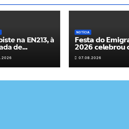
NOTÍCIA
iste na EN213, à
𝗙𝗲𝘀𝘁𝗮 𝗱𝗼 𝗘𝗺𝗶𝗴𝗿
ada de
𝟮𝟬𝟮𝟲 𝗰𝗲𝗹𝗲𝗯𝗿𝗼𝘂 
randelo
𝗿𝗲𝗲𝗻𝗰𝗼𝗻𝘁𝗿𝗼 𝗲 𝗼𝘀
8.2026
07.08.2026
𝗹𝗮𝗰̧𝗼𝘀 𝗾𝘂𝗲 𝘂𝗻𝗲
𝗠𝘂𝗿𝗰̧𝗮