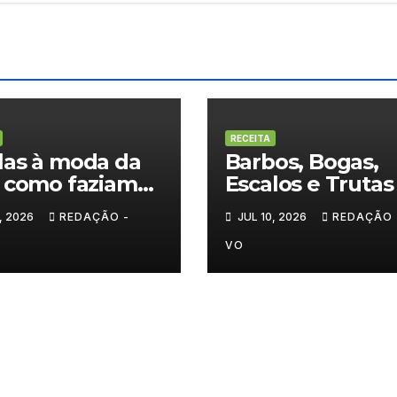
RECEITA
as à moda da
Barbos, Bogas,
 como faziam
Escalos e Trutas
igamente
Escabeche ou Fr
, 2026
REDAÇÃO -
JUL 10, 2026
REDAÇÃO 
VO