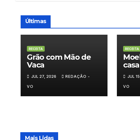
Últimas
RECEITA
RECEITA
Grão com Mão de
Moel
Vaca
casa
ant
JUL 27, 2026
REDAÇÃO -
JUL 15
VO
VO
Mais Lidas