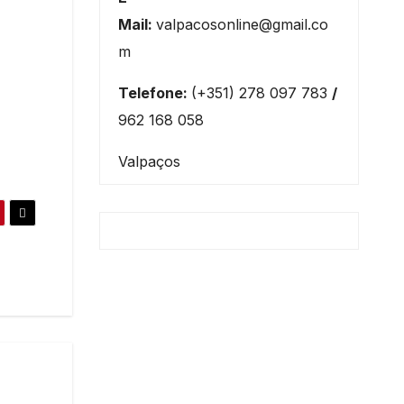
Mail:
valpacosonline@gmail.co
m
Telefone:
(+351) 278 097 783
/
962 168 058
Valpaços