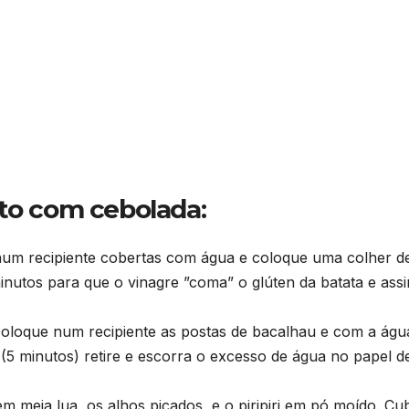
ito com cebolada:
num recipiente cobertas com água e coloque uma colher d
minutos para que o vinagre ”coma” o glúten da batata e ass
oloque num recipiente as postas de bacalhau e com a águ
 (5 minutos) retire e escorra o excesso de água no papel d
 meia lua, os alhos picados, e o piripiri em pó moído. Cu