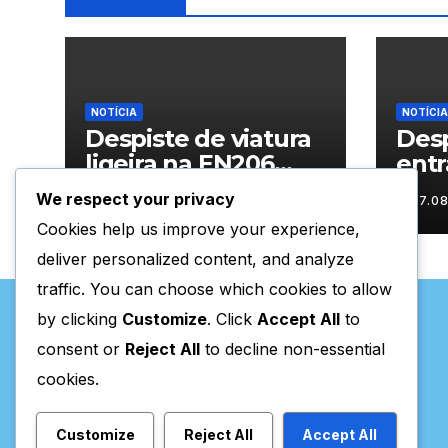
NOTÍCIA
NOTÍCIA
Despiste de viatura
Desp
ligeira na EN206
entr
junto ao
Vila
We respect your privacy
07.08.2026
07.0
cruzamento Fornos
Cookies help us improve your experience,
do Pinhal
deliver personalized content, and analyze
traffic. You can choose which cookies to allow
by clicking
Customize
. Click
Accept All
to
consent or
Reject All
to decline non-essential
cookies.
Valpaços Online
Customize
Reject All
Accept All