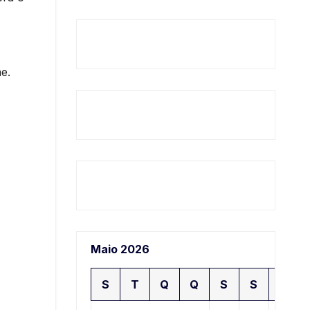
e.
Maio 2026
S
T
Q
Q
S
S
D