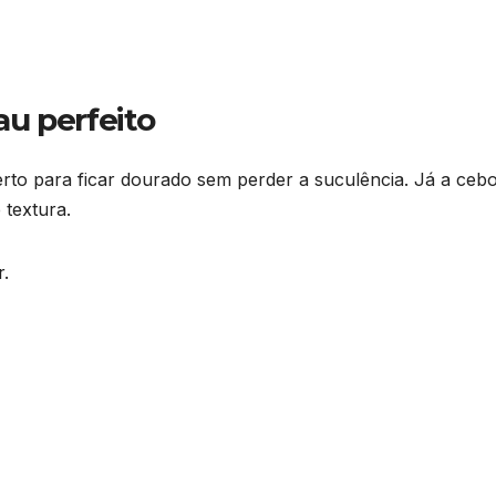
u perfeito
erto para ficar dourado sem perder a suculência. Já a ceb
 textura.
r.