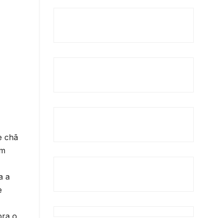
e chã
im
a a
e
bra o