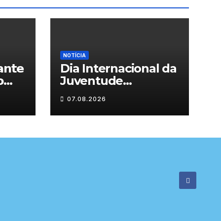
NOTÍCIA
𝗻𝘁𝗲
Dia Internacional da

Juventude
celebrado em
07.08.2026

Chaves com
atividades gratuitas