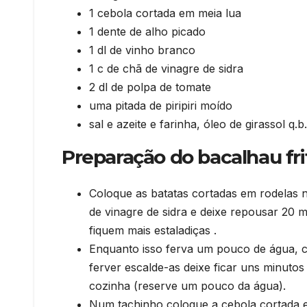
1 cebola cortada em meia lua
1 dente de alho picado
1 dl de vinho branco
1 c de chã de vinagre de sidra
2 dl de polpa de tomate
uma pitada de piripiri moído
sal e azeite e farinha, óleo de girassol q.b.
Preparação do bacalhau fr
Coloque as batatas cortadas em rodelas 
de vinagre de sidra e deixe repousar 20 
fiquem mais estaladiças .
Enquanto isso ferva um pouco de água, c
ferver escalde-as deixe ficar uns minutos
cozinha (reserve um pouco da água).
Num tachinho coloque a cebola cortada em