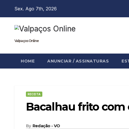
Skip
Sex. Ago 7th, 2026
to
content
Valpaços Online
HOME
ANUNCIAR / ASSINATURAS
ES
RECEITA
Bacalhau frito com
By
Redação - VO