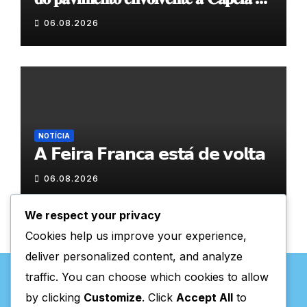
𝐂𝐨𝐯𝐚𝐬
06.08.2026
NOTÍCIA
𝗔 𝗙𝗲𝗶𝗿𝗮 𝗙𝗿𝗮𝗻𝗰𝗮 𝗲𝘀𝘁𝗮́ 𝗱𝗲 𝘃𝗼𝗹𝘁𝗮
06.08.2026
We respect your privacy
Cookies help us improve your experience,
deliver personalized content, and analyze
traffic. You can choose which cookies to allow
by clicking
Customize
. Click
Accept All
to