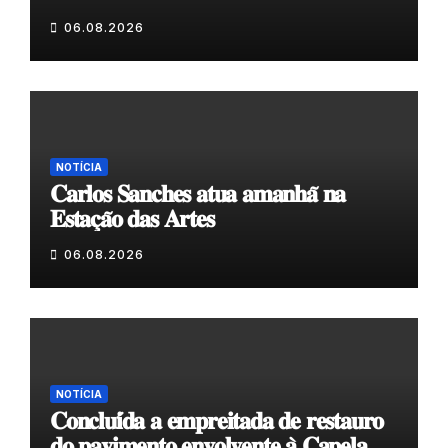
𝗲𝗹𝗮 𝗺𝗼𝗿𝗮 𝗰𝗼𝗺𝗶𝗴𝗼”
06.08.2026
NOTÍCIA
𝐂𝐚𝐫𝐥𝐨𝐬 𝐒𝐚𝐧𝐜𝐡𝐞𝐬 𝐚𝐭𝐮𝐚 𝐚𝐦𝐚𝐧𝐡𝐚̃ 𝐧𝐚
𝐄𝐬𝐭𝐚𝐜̧𝐚̃𝐨 𝐝𝐚𝐬 𝐀𝐫𝐭𝐞𝐬
06.08.2026
NOTÍCIA
𝐂𝐨𝐧𝐜𝐥𝐮𝐢́𝐝𝐚 𝐚 𝐞𝐦𝐩𝐫𝐞𝐢𝐭𝐚𝐝𝐚 𝐝𝐞 𝐫𝐞𝐬𝐭𝐚𝐮𝐫𝐨
𝐝𝐨 𝐩𝐚𝐯𝐢𝐦𝐞𝐧𝐭𝐨 𝐞𝐧𝐯𝐨𝐥𝐯𝐞𝐧𝐭𝐞 𝐚̀ 𝐂𝐚𝐩𝐞𝐥𝐚 𝐝𝐞