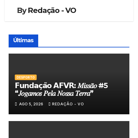
By
Redação - VO
Últimas
DESPORTO
𝗙𝘂𝗻𝗱𝗮𝗰̧𝗮̃𝗼 𝗔𝗙𝗩𝗥: 𝑀𝑖𝑠𝑠𝑎̃𝑜 #5
“𝐽𝑜𝑔𝑎𝑚𝑜𝑠 𝑃𝑒𝑙𝑎 𝑁𝑜𝑠𝑠𝑎 𝑇𝑒𝑟𝑟𝑎”
AGO 5, 2026
REDAÇÃO - VO