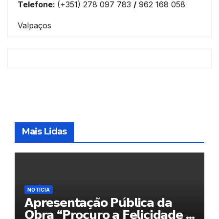
Telefone:
(+351) 278 097 783
/
962 168 058
Valpaços
Mais Lidas
NOTÍCIA
𝗔𝗽𝗿𝗲𝘀𝗲𝗻𝘁𝗮𝗰̧𝗮̃𝗼 𝗣𝘂́𝗯𝗹𝗶𝗰𝗮 𝗱𝗮
𝗢𝗯𝗿𝗮 “𝗣𝗿𝗼𝗰𝘂𝗿𝗼 𝗮 𝗙𝗲𝗹𝗶𝗰𝗶𝗱𝗮𝗱𝗲 𝗲