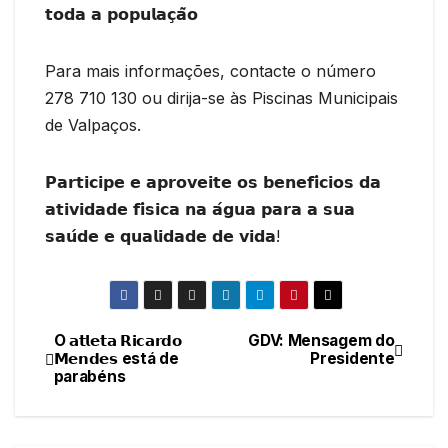
𝘁𝗼𝗱𝗮 𝗮 𝗽𝗼𝗽𝘂𝗹𝗮𝗰̧𝗮̃𝗼
Para mais informações, contacte o número
278 710 130 ou dirija-se às Piscinas Municipais
de Valpaços.
𝗣𝗮𝗿𝘁𝗶𝗰𝗶𝗽𝗲 𝗲 𝗮𝗽𝗿𝗼𝘃𝗲𝗶𝘁𝗲 𝗼𝘀 𝗯𝗲𝗻𝗲𝗳𝗶́𝗰𝗶𝗼𝘀 𝗱𝗮
𝗮𝘁𝗶𝘃𝗶𝗱𝗮𝗱𝗲 𝗳𝗶́𝘀𝗶𝗰𝗮 𝗻𝗮 𝗮́𝗴𝘂𝗮 𝗽𝗮𝗿𝗮 𝗮 𝘀𝘂𝗮
𝘀𝗮𝘂́𝗱𝗲 𝗲 𝗾𝘂𝗮𝗹𝗶𝗱𝗮𝗱𝗲 𝗱𝗲 𝘃𝗶𝗱𝗮!
O 𝗮𝘁𝗹𝗲𝘁𝗮 𝗥𝗶𝗰𝗮𝗿𝗱𝗼
GDV: Mensagem do
Navegação
𝗠𝗲𝗻𝗱𝗲𝘀 está de
Presidente
parabéns
de
artigos