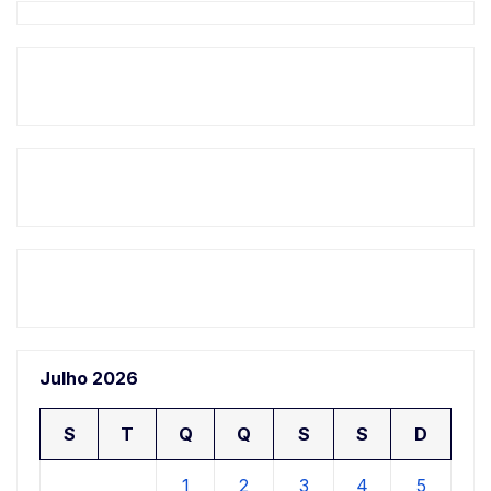
Julho 2026
S
T
Q
Q
S
S
D
1
2
3
4
5