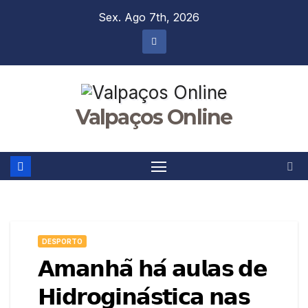
Skip
Sex. Ago 7th, 2026
to
content
Valpaços Online
DESPORTO
𝗔𝗺𝗮𝗻𝗵𝗮̃ 𝗵𝗮́ 𝗮𝘂𝗹𝗮𝘀 𝗱𝗲
𝗛𝗶𝗱𝗿𝗼𝗴𝗶𝗻𝗮́𝘀𝘁𝗶𝗰𝗮 𝗻𝗮𝘀