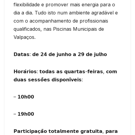
flexibilidade e promover mais energia para o
dia a dia. Tudo isto num ambiente agradável e
com o acompanhamento de profissionais
qualificados, nas Piscinas Municipais de
Valpaços.
𝗗𝗮𝘁𝗮𝘀: 𝗱𝗲 𝟮𝟰 𝗱𝗲 𝗷𝘂𝗻𝗵𝗼 𝗮 𝟮𝟵 𝗱𝗲 𝗷𝘂𝗹𝗵𝗼
𝗛𝗼𝗿𝗮́𝗿𝗶𝗼𝘀: 𝘁𝗼𝗱𝗮𝘀 𝗮𝘀 𝗾𝘂𝗮𝗿𝘁𝗮𝘀-𝗳𝗲𝗶𝗿𝗮𝘀, 𝗰𝗼𝗺
𝗱𝘂𝗮𝘀 𝘀𝗲𝘀𝘀𝗼̃𝗲𝘀 𝗱𝗶𝘀𝗽𝗼𝗻𝗶́𝘃𝗲𝗶𝘀:
– 𝟭𝟬𝗵𝟬𝟬
– 𝟭𝟵𝗵𝟬𝟬
𝗣𝗮𝗿𝘁𝗶𝗰𝗶𝗽𝗮𝗰̧𝗮̃𝗼 𝘁𝗼𝘁𝗮𝗹𝗺𝗲𝗻𝘁𝗲 𝗴𝗿𝗮𝘁𝘂𝗶𝘁𝗮, 𝗽𝗮𝗿𝗮