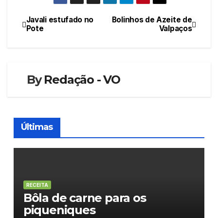
Javali estufado no
Bolinhos de Azeite de
Navegação
Pote
Valpaços
de
artigos
By
Redação - VO
Últimas
RECEITA
Bôla de carne para os
piqueniques