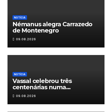
NOTÍCIA
Némanus alegra Carrazedo
de Montenegro
09.08.2026
NOTÍCIA
Vassal celebrou três
centenárias numa
homenagem a um século de
09.08.2026
histórias