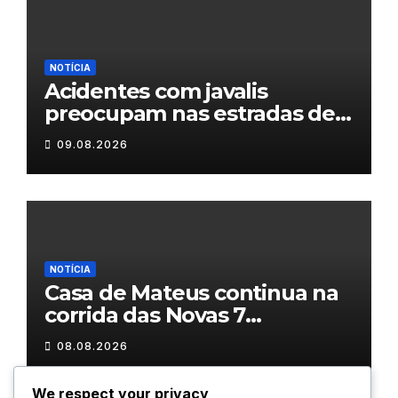
NOTÍCIA
Acidentes com javalis
preocupam nas estradas de
Trás-os-Montes
09.08.2026
NOTÍCIA
Casa de Mateus continua na
corrida das Novas 7
Maravilhas de Portugal
08.08.2026
We respect your privacy