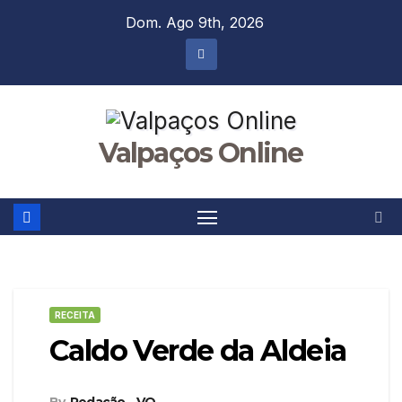
Skip
Dom. Ago 9th, 2026
to
content
Valpaços Online
RECEITA
Caldo Verde da Aldeia
By
Redação - VO